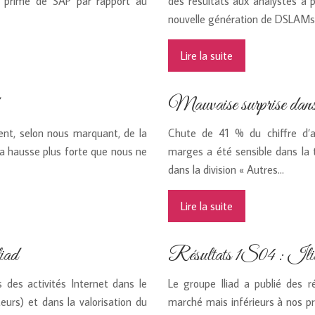
a prime de SAP par rapport au
des résultats aux analystes a 
nouvelle génération de DSLAMs.
Lire la suite
Mauvaise surprise dans le
t, selon nous marquant, de la
Chute de 41 % du chiffre d’af
 la hausse plus forte que nous ne
marges a été sensible dans la t
dans la division « Autres…
Lire la suite
liad
Résultats 1S04 : Ili
 des activités Internet dans le
Le groupe Iliad a publié des 
eurs) et dans la valorisation du
marché mais inférieurs à nos p