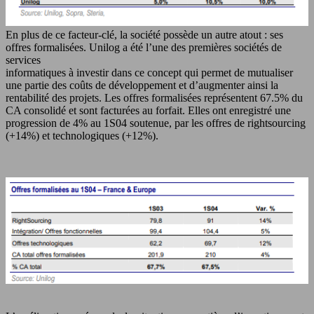
En plus de ce facteur-clé, la société possède un autre atout : ses
offres formalisées. Unilog a été l’une des premières sociétés de
services
informatiques à investir dans ce concept qui permet de mutualiser
une partie des coûts de développement et d’augmenter ainsi la
rentabilité des projets. Les offres formalisées représentent 67.5% du
CA consolidé et sont facturées au forfait. Elles ont enregistré une
progression de 4% au 1S04 soutenue, par les offres de rightsourcing
(+14%) et technologiques (+12%).