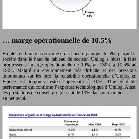
… marge opérationnelle de 10.5%
En plus de faire ressortir une croissance organique de 5%, plaçant la
société dans le haut du tableau du secteur, Unilog a réussi à faire
progresser sa marge opérationnelle de 10%, au 1S03, à 10.5% au
1S04. Malgré un environnement très difficile et des pressions
importantes sur les prix, la rentabilité opérationnelle d’Unilog en
France est toujours restée supérieure à 10%. Une véritable
performance qui confirme l’expertise technologique d’Unilog. Ainsi,
les prestations de conseil progressent de 19% dans un marché
en net recul.