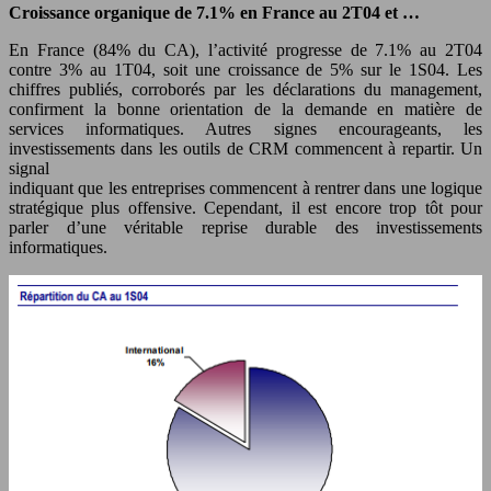
Croissance organique de 7.1% en France au 2T04 et …
En France (84% du CA), l’activité progresse de 7.1% au 2T04
contre 3% au 1T04, soit une croissance de 5% sur le 1S04. Les
chiffres publiés, corroborés par les déclarations du management,
confirment la bonne orientation de la demande en matière de
services informatiques. Autres signes encourageants, les
investissements dans les outils de CRM commencent à repartir. Un
signal
indiquant que les entreprises commencent à rentrer dans une logique
stratégique plus offensive. Cependant, il est encore trop tôt pour
parler d’une véritable reprise durable des investissements
informatiques.