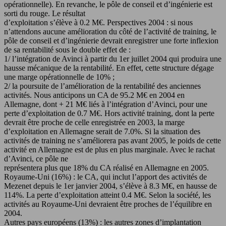
opérationnelle). En revanche, le pôle de conseil et d’ingénierie est
sorti du rouge. Le résultat
d’exploitation s’élève à 0.2 M€. Perspectives 2004 : si nous
n’attendons aucune amélioration du côté de l’activité de training, le
pôle de conseil et d’ingénierie devrait enregistrer une forte inflexion
de sa rentabilité sous le double effet de :
1/ l’intégration de Avinci à partir du 1er juillet 2004 qui produira une
hausse mécanique de la rentabilité. En effet, cette structure dégage
une marge opérationnelle de 10% ;
2/ la poursuite de l’amélioration de la rentabilité des anciennes
activités. Nous anticipons un CA de 95.2 M€ en 2004 en
Allemagne, dont + 21 M€ liés à l’intégration d’Avinci, pour une
perte d’exploitation de 0.7 M€. Hors activité training, dont la perte
devrait être proche de celle enregistrée en 2003, la marge
d’exploitation en Allemagne serait de 7.0%. Si la situation des
activités de training ne s’améliorera pas avant 2005, le poids de cette
activité en Allemagne est de plus en plus marginale. Avec le rachat
d’Avinci, ce pôle ne
représentera plus que 18% du CA réalisé en Allemagne en 2005.
Royaume-Uni (16%) : le CA, qui inclut l’apport des activités de
Mezenet depuis le 1er janvier 2004, s’élève à 8.3 M€, en hausse de
114%. La perte d’exploitation atteint 0.4 M€. Selon la société, les
activités au Royaume-Uni devraient être proches de l’équilibre en
2004.
Autres pays européens (13%) : les autres zones d’implantation