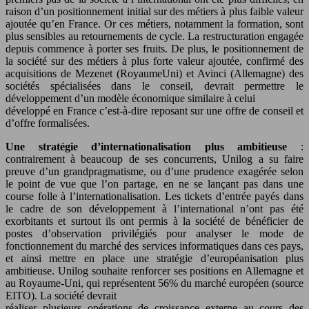
raison d’un positionnement initial sur des métiers à plus faible valeur
ajoutée qu’en France. Or ces métiers, notamment la formation, sont
plus sensibles au retournements de cycle. La restructuration engagée
depuis commence à porter ses fruits. De plus, le positionnement de
la société sur des métiers à plus forte valeur ajoutée, confirmé des
acquisitions de Mezenet (RoyaumeUni) et Avinci (Allemagne) des
sociétés spécialisées dans le conseil, devrait permettre le
développement d’un modèle économique similaire à celui
développé en France c’est-à-dire reposant sur une offre de conseil et
d’offre formalisées.
Une stratégie d’internationalisation plus ambitieuse
:
contrairement à beaucoup de ses concurrents, Unilog a su faire
preuve d’un grandpragmatisme, ou d’une prudence exagérée selon
le point de vue que l’on partage, en ne se lançant pas dans une
course folle à l’internationalisation. Les tickets d’entrée payés dans
le cadre de son développement à l’international n’ont pas été
exorbitants et surtout ils ont permis à la société de bénéficier de
postes d’observation privilégiés pour analyser le mode de
fonctionnement du marché des services informatiques dans ces pays,
et ainsi mettre en place une stratégie d’européanisation plus
ambitieuse. Unilog souhaite renforcer ses positions en Allemagne et
au Royaume-Uni, qui représentent 56% du marché européen (source
EITO). La société devrait
réaliser plusieurs opérations de croissance externe au cours des