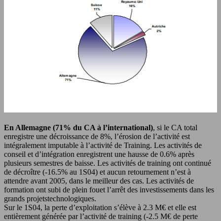
En Allemagne (71% du CA à l’international)
, si le CA total
enregistre une décroissance de 8%, l’érosion de l’activité est
intégralement imputable à l’activité de Training. Les activités de
conseil et d’intégration enregistrent une hausse de 0.6% après
plusieurs semestres de baisse. Les activités de training ont continué
de décroître (-16.5% au 1S04) et aucun retournement n’est à
attendre avant 2005, dans le meilleur des cas. Les activités de
formation ont subi de plein fouet l’arrêt des investissements dans les
grands projetstechnologiques.
Sur le 1S04, la perte d’exploitation s’élève à 2.3 M€ et elle est
entièrement générée par l’activité de training (-2.5 M€ de perte