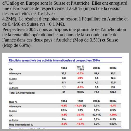
d’Unilog en Europe sont la Suisse et l’Autriche. Elles ont enregistré
une décroissance de respectivement 23.8 % (impact de la cession
des ex activités de Tiv Live :
4.2M€). Le résultat d’exploitation ressort à l’équilibre en Autriche et
de 0.4M€ en Suisse (vs +0.1 M€).
Perspectives 2004 : nous anticipons une poursuite de l’amélioration
de la rentabilité opérationnelle au cours de la seconde partie de
l’année dans ces deux pays : Autriche (Mop de 0.5%) et Suisse
(Mop de 6.9%).