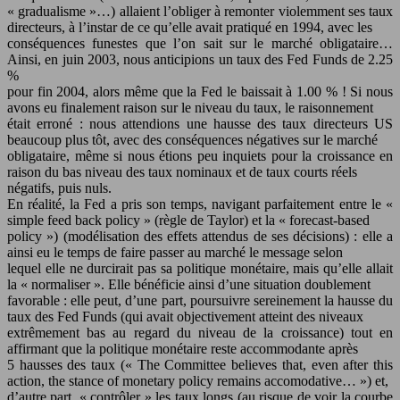
« gradualisme »…) allaient l’obliger à remonter violemment ses taux
directeurs, à l’instar de ce qu’elle avait pratiqué en 1994, avec les
conséquences funestes que l’on sait sur le marché obligataire…
Ainsi, en juin 2003, nous anticipions un taux des Fed Funds de 2.25
%
pour fin 2004, alors même que la Fed le baissait à 1.00 % ! Si nous
avons eu finalement raison sur le niveau du taux, le raisonnement
était erroné : nous attendions une hausse des taux directeurs US
beaucoup plus tôt, avec des conséquences négatives sur le marché
obligataire, même si nous étions peu inquiets pour la croissance en
raison du bas niveau des taux nominaux et de taux courts réels
négatifs, puis nuls.
En réalité, la Fed a pris son temps, navigant parfaitement entre le «
simple feed back policy » (règle de Taylor) et la « forecast-based
policy ») (modélisation des effets attendus de ses décisions) : elle a
ainsi eu le temps de faire passer au marché le message selon
lequel elle ne durcirait pas sa politique monétaire, mais qu’elle allait
la « normaliser ». Elle bénéficie ainsi d’une situation doublement
favorable : elle peut, d’une part, poursuivre sereinement la hausse du
taux des Fed Funds (qui avait objectivement atteint des niveaux
extrêmement bas au regard du niveau de la croissance) tout en
affirmant que la politique monétaire reste accommodante après
5 hausses des taux (« The Committee believes that, even after this
action, the stance of monetary policy remains accomodative… ») et,
d’autre part, « contrôler » les taux longs (au risque de voir la courbe