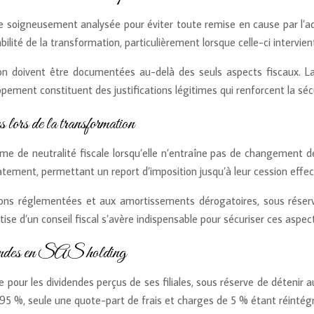
tre soigneusement analysée pour éviter toute remise en cause par l’adm
ilité de la transformation, particulièrement lorsque celle-ci intervien
doivent être documentées au-delà des seuls aspects fiscaux. La flex
pement constituent des justifications légitimes qui renforcent la sécur
 lors de la transformation
e de neutralité fiscale lorsqu’elle n’entraîne pas de changement de
ement, permettant un report d’imposition jusqu’à leur cession effec
ions réglementées et aux amortissements dérogatoires, sous réserv
tise d’un conseil fiscal s’avère indispensable pour sécuriser ces aspec
idendes en SAS holding
e pour les dividendes perçus de ses filiales, sous réserve de détenir 
95 %, seule une quote-part de frais et charges de 5 % étant réintég