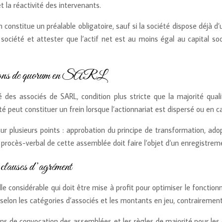
t la réactivité des intervenants.
n constitue un préalable obligatoire, sauf si la société dispose déjà 
a société et attester que l’actif net est au moins égal au capital soci
nditions de quorum en SARL
é des associés de SARL, condition plus stricte que la majorité qual
é peut constituer un frein lorsque l’actionnariat est dispersé ou en 
sur plusieurs points : approbation du principe de transformation, a
procès-verbal de cette assemblée doit faire l’objet d’un enregistreme
clauses d’agrément
lle considérable qui doit être mise à profit pour optimiser le fonctio
selon les catégories d’associés et les montants en jeu, contrairement
tions de convocation des assemblées et les règles de majorité pour l