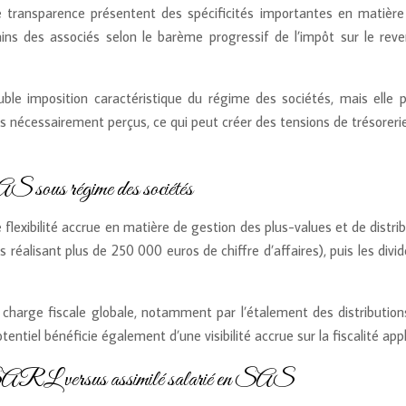
 transparence présentent des spécificités importantes en matière 
ins des associés selon le barème progressif de l’impôt sur le rev
uble imposition caractéristique du régime des sociétés, mais elle
as nécessairement perçus, ce qui peut créer des tensions de trésoreri
AS sous régime des sociétés
 flexibilité accrue en matière de gestion des plus-values et de distr
s réalisant plus de 250 000 euros de chiffre d’affaires), puis les di
charge fiscale globale, notamment par l’étalement des distributions
entiel bénéficie également d’une visibilité accrue sur la fiscalité appl
 SARL versus assimilé salarié en SAS