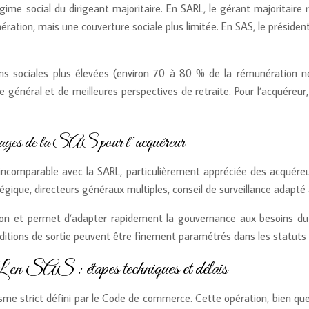
ime social du dirigeant majoritaire. En SARL, le gérant majoritaire 
ération, mais une couverture sociale plus limitée. En SAS, le présiden
s sociales plus élevées (environ 70 à 80 % de la rémunération net
général et de meilleures perspectives de retraite. Pour l’acquéreur,
vantages de la SAS pour l’acquéreur
ncomparable avec la SARL, particulièrement appréciée des acquéreur
que, directeurs généraux multiples, conseil de surveillance adapté au
isition et permet d’adapter rapidement la gouvernance aux besoins d
nditions de sortie peuvent être finement paramétrés dans les statut
n SAS : étapes techniques et délais
sme strict défini par le Code de commerce. Cette opération, bien que