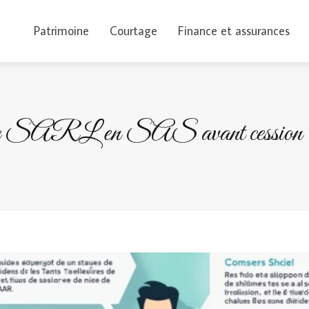
Patrimoine
Courtage
Finance et assurances
e SARL en SAS avant cession : bo