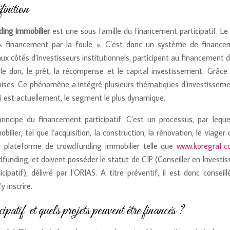
inition
ding immobilier
est une sous famille du financement participatif. Le
« financement par la foule ». C’est donc un système de financeme
 aux côtés d’investisseurs institutionnels, participent au financement
 le don, le prêt, la récompense et le capital investissement. Grâc
 permises. Ce phénomène a intégré plusieurs thématiques d’investis
ui est actuellement, le segment le plus dynamique.
ncipe du financement participatif. C’est un processus, par lequel, p
ilier, tel que l’acquisition, la construction, la rénovation, le viager
e plateforme de crowdfunding immobilier telle que
www.koregraf.
unding, et doivent posséder le statut de CIP (Conseiller en Investiss
ipatif), délivré par l’ORIAS. A titre préventif, il est donc conseillé
 inscrire.
patif et quels projets peuvent être financés ?