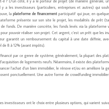
il ? D’un côté, il y a le porteur de projet (de manière générale, 
il y a les investisseurs (particuliers, entreprises et autres) qui sou
ouve, la
plateforme de financement
participatif qui joue, en quelque
ateforme présente sur son site le projet, les modalités de prêt (taux
e de fonds. De manière concrète, les fonds levés via la plateforme
pour pouvoir réaliser son projet. Cet argent, c’est un prêt que les in
leur garantit un remboursement du capital à une date définie, avec
l de 8 à 12% (avant impôts).
re financé par ce genre de système, généralement, la plupart des pl
d’acquisition de logements neufs. Néanmoins, il existe des plateform
ancer l’achat d’un bien immobilier, le rénove et/ou en améliore la ge
posent ponctuellement. Une autre forme de crowdfunding immobilier n
es investisseurs ont le choix entre plusieurs options, qui varient suiv