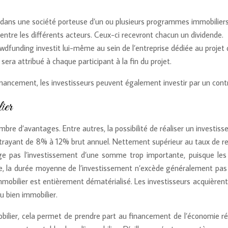
estir dans une société porteuse d’un ou plusieurs programmes immobili
 entre les différents acteurs. Ceux-ci recevront chacun un dividende.
owdfunding investit lui-même au sein de l’entreprise dédiée au projet
t sera attribué à chaque participant à la fin du projet.
ancement, les investisseurs peuvent également investir par un contra
ier
bre d’avantages. Entre autres, la possibilité de réaliser un investiss
rayant de 8% à 12% brut annuel. Nettement supérieur au taux de rend
ge pas l’investissement d’une somme trop importante, puisque les i
te, la durée moyenne de l’investissement n’excède généralement pas 
mmobilier est entièrement dématérialisé. Les investisseurs acquièrent d
u bien immobilier.
obilier, cela permet de prendre part au financement de l’économie ré