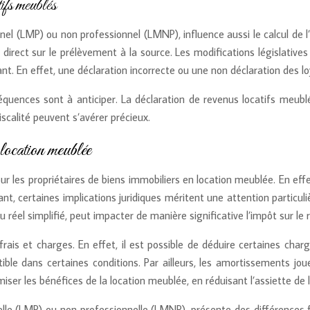
fs meublés
nnel (LMP) ou non professionnel (LMNP), influence aussi le calcul de 
 direct sur le prélèvement à la source. Les modifications législative
lant. En effet, une déclaration incorrecte ou une non déclaration des 
quences sont à anticiper. La déclaration de revenus locatifs meub
fiscalité peuvent s’avérer précieux.
 location meublée
ur les propriétaires de biens immobiliers en location meublée. En eff
nt, certaines implications juridiques méritent une attention particul
u réel simplifié, peut impacter de manière significative l’impôt sur le
ais et charges. En effet, il est possible de déduire certaines char
ble dans certaines conditions. Par ailleurs, les amortissements jouen
iser les bénéfices de la location meublée, en réduisant l’assiette de l
nnelle (LMP) ou non professionnelle (LMNP), présente des différences 