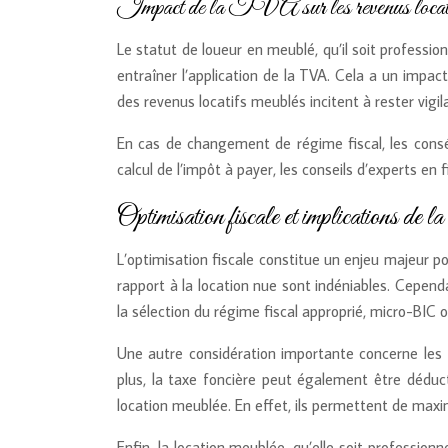
Impact de la TVA sur les revenus locati
Le statut de loueur en meublé, qu’il soit professio
entraîner l’application de la TVA. Cela a un impact
des revenus locatifs meublés incitent à rester vigi
En cas de changement de régime fiscal, les consé
calcul de l’impôt à payer, les conseils d’experts en 
Optimisation fiscale et implications de la
L’optimisation fiscale constitue un enjeu majeur po
rapport à la location nue sont indéniables. Cependa
la sélection du régime fiscal approprié, micro-BIC o
Une autre considération importante concerne les fr
plus, la taxe foncière peut également être déducti
location meublée. En effet, ils permettent de maxim
Enfin, la location meublée, qu’elle soit professio