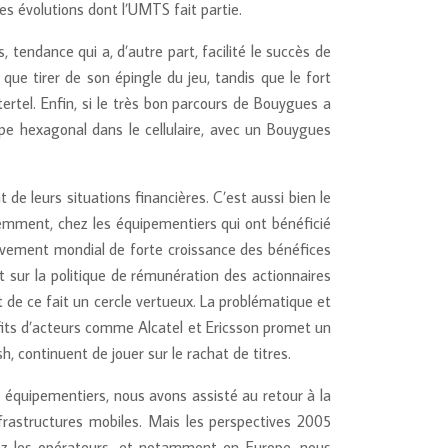
 évolutions dont l’UMTS fait partie.
tendance qui a, d’autre part, facilité le succès de
ue tirer de son épingle du jeu, tandis que le fort
ertel. Enfin, si le très bon parcours de Bouygues a
pe hexagonal dans le cellulaire, avec un Bouygues
e leurs situations financières. C’est aussi bien le
demment, chez les équipementiers qui ont bénéficié
mouvement mondial de forte croissance des bénéfices
 sur la politique de rémunération des actionnaires
nt de ce fait un cercle vertueux. La problématique et
fits d’acteurs comme Alcatel et Ericsson promet un
 continuent de jouer sur le rachat de titres.
s équipementiers, nous avons assisté au retour à la
frastructures mobiles. Mais les perspectives 2005
ez les opérateurs, et notamment en Europe, nous