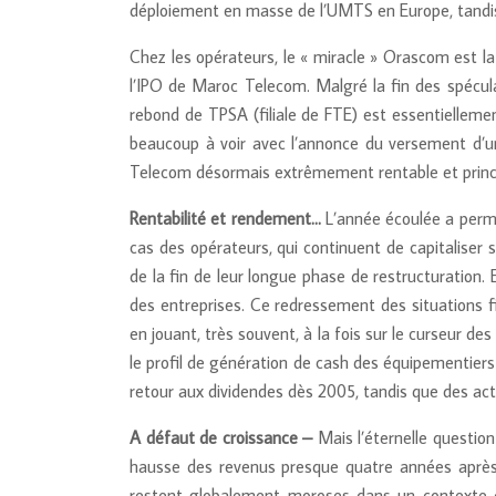
déploiement en masse de l’UMTS en Europe, tandis
Chez les opérateurs, le « miracle » Orascom est la
l’IPO de Maroc Telecom. Malgré la fin des spécula
rebond de TPSA (filiale de FTE) est essentiellemen
beaucoup à voir avec l’annonce du versement d’un
Telecom désormais extrêmement rentable et princi
Rentabilité et rendement…
L’année écoulée a permis
cas des opérateurs, qui continuent de capitaliser
de la fin de leur longue phase de restructuration.
des entreprises. Ce redressement des situations f
en jouant, très souvent, à la fois sur le curseur de
le profil de génération de cash des équipementier
retour aux dividendes dès 2005, tandis que des act
A défaut de croissance –
Mais l’éternelle question
hausse des revenus presque quatre années après l
restent globalement moroses dans un contexte d