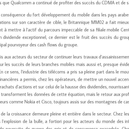
 que Qualcomm a continué de profiter des succès du CDMA et de ses
 conséquence du fort développement du mobile dans les pays arabes, 
tions sur son caractère de cible, le Britannique MM02 a fait mieux q
t à mettre à l’actif du parcours impeccable de sa filiale mobile Cent
 dividende exceptionnel, ce dernier est le fruit des succès du grou
pal pourvoyeur des cash flows du groupe.
 aux acteurs du secteur de continuer leurs travaux d’assainissement d
 sur les succès de leurs branches mobiles mais aussi et, presque évi
 En ce sens, l’industrie des télécoms a pris sa pleine part dans le 
inancières a permis, chez les opérateurs, de mettre un nouvel accent
s rachats d’actions et sur celui de la hausse des dividendes, nourrissa
s transforment les données de cette équation, mais le retour aux pro
eurs comme Nokia et Cisco, toujours assis sur des montagnes de cash,
 de la croissance demeure pleine et entière dans le secteur. Chez le
’explosion de la bulle, a fortiori pour les acteurs du monde des in
e poursuite de guerre des prix et de concurrence exacerbée. Ch